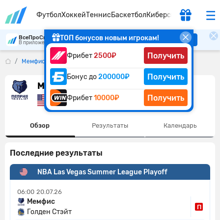
Футбол
Хоккей
Теннис
Баскетбол
Киберспорт
ТОП бонусов новым игрокам!
ВсеПроСпорт
Скачать
В приложении удобнее
Получить
Фрибет
2500₽
Мемфис
Получить
Бонус до
200000₽
Мемфис
Получить
Фрибет
10000₽
США
Обзор
Результаты
Календарь
Последние результаты
NBA Las Vegas Summer League Playoff
06:00
20.07.26
Мемфис
П
Голден Стэйт