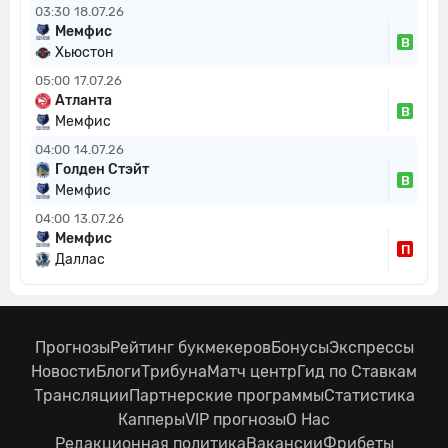
03:30
18.07.26
Мемфис
В
Хьюстон
05:00
17.07.26
Атланта
В
Мемфис
04:00
14.07.26
Голден Стэйт
В
Мемфис
04:00
13.07.26
Мемфис
П
Даллас
Прогнозы
Рейтинг букмекеров
Бонусы
Экспрессы
Новости
Блоги
Трибуна
Матч центр
Гид по Ставкам
Трансляции
Партнерские программы
Статистика
Капперы
VIP прогнозы
О Нас
Редакционная политика
Вакансии
Фрибеты