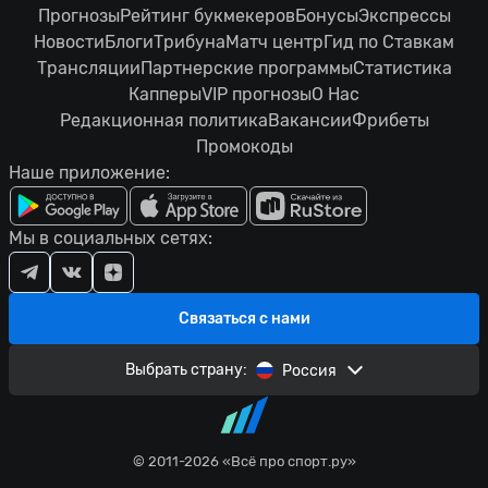
Прогнозы
Рейтинг букмекеров
Бонусы
Экспрессы
Новости
Блоги
Трибуна
Матч центр
Гид по Ставкам
Трансляции
Партнерские программы
Статистика
Капперы
VIP прогнозы
О Нас
Редакционная политика
Вакансии
Фрибеты
Промокоды
Наше приложение:
Мы в социальных сетях:
Связаться с нами
Выбрать страну:
Россия
© 2011-2026 «Всё про спорт.ру»