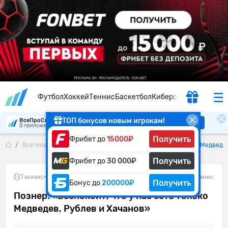
Футбол
Хоккей
Теннис
Баскетбол
Киберспорт
ТОП бонусов новым игрокам!
ВсеПроСпорт
Скачать
В приложении удобнее
Получить
Фрибет до
15000₽
Все Новости
Познер: «Беспокоит, что у нас есть только Медведе
Получить
Фрибет до
30 000₽
Теннис
•
19.05.2026
1 мин.
Получить
Бонус до
200000₽
Познер: «Беспокоит, что у нас есть только
Медведев, Рублев и Хачанов»