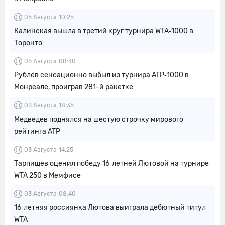
05 Августа
10:25
Калинская вышла в третий круг турнира WTA‑1000 в
Торонто
05 Августа
08:40
Рублёв сенсационно выбыл из турнира ATP‑1000 в
Монреале, проиграв 281-й ракетке
03 Августа
18:35
Медведев поднялся на шестую строчку мирового
рейтинга ATP
03 Августа
14:25
Тарпищев оценил победу 16‑летней Лютовой на турнире
WTA 250 в Мемфисе
03 Августа
08:40
16‑летняя россиянка Лютова выиграла дебютный титул
WTA