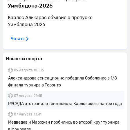
Уимблдона‑2026
Карлос Алькарас объявил о пропуске
Уимблдона‑2026
Читать
Новости спорта
09 Августа
08:06
Александрова сенсационно победила Соболенко в 1/8
финала турнира в Торонто
07 Августа
21:45
РУСАДА отстранило теннисиста Карловского на три года
07 Августа
13:41
Медведев и Марожан пробились во второй круг турнира
в Монреале