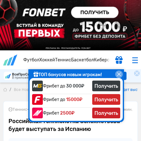
Футбол
Хоккей
Теннис
Баскетбол
Киберспорт
ТОП бонусов новым игрокам!
ВсеПроСпорт
Скачать
В приложении удобнее
Получить
Фрибет до
30 000₽
Все Новости
Российская теннисистка Селехметьева будет выст
Получить
Фрибет до
15000₽
Теннис
•
22.05.2026
1 мин.
Получить
Фрибет
2500₽
Российская теннисистка Селехметьева
будет выступать за Испанию