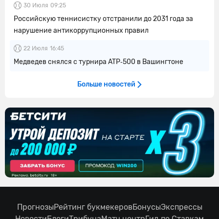
30 Июля
09:25
Российскую теннисистку отстранили до 2031 года за
нарушение антикоррупционных правил
22 Июля
16:45
Медведев снялся с турнира ATP‑500 в Вашингтоне
Больше новостей
Прогнозы
Рейтинг букмекеров
Бонусы
Экспрессы
Новости
Блоги
Трибуна
Матч центр
Гид по Ставкам