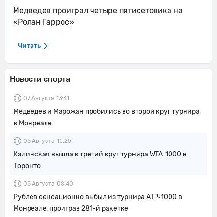
Медведев проиграл четыре пятисетовика на
«Ролан Гаррос»
Читать
Новости спорта
07 Августа
13:41
Медведев и Марожан пробились во второй круг турнира
в Монреале
05 Августа
10:25
Калинская вышла в третий круг турнира WTA‑1000 в
Торонто
05 Августа
08:40
Рублёв сенсационно выбыл из турнира ATP‑1000 в
Монреале, проиграв 281-й ракетке