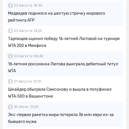
03 Августа
18:35
Медведев поднялся на шестую строчку мирового
рейтинга ATP
03 Августа
14:25
Тарпищев оценил победу 16‑летней Лютовой на турнире
WTA 250 в Мемфисе
03 Августа
08:40
16‑летняя россиянка Лютова выиграла дебютный титул
WTA
01 Августа
13:10
Шнайдер обыграла Самсонову и вышла в полуфинал
WTA‑500 в Вашингтоне
30 Июля
13:00
Экс-первая ракетка мира потеряла 36 млн евро из-за
бывшего мужа