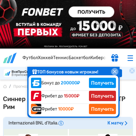
Футбол
Хоккей
Теннис
Баскетбол
Киберспорт
ТОП бонусов новым игрокам!
ВсеПроСпорт
Скачать
В приложении удобнее
Получить
Бонус до
200000₽
Прогнозы
...
Янник Синнер - Алексей Попырин
Получить
Фрибет до
15000₽
Синнер — Попырин: прогноз на матч ATP
Рим
Получить
Фрибет
10000₽
Internazionali BNL d'Italia.
К матчу