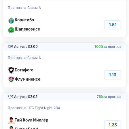
Прогноз на Серия А
Коритиба
1.51
Шапекоэнсе
9 Августа
03:00
100%
за прогноз
Прогноз на Серия А
Ботафого
1.13
Флуминенсе
9 Августа
03:05
75%
за прогноз
Прогноз на UFC Fight Night 284
Тай Коул Миллер
1.23