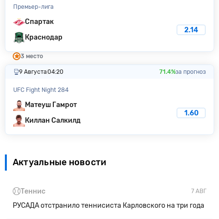
Премьер-лига
Спартак
2.14
Краснодар
3 место
9 Августа
04:20
71.4%
за прогноз
UFC Fight Night 284
Матеуш Гамрот
1.60
Киллан Салкилд
Актуальные новости
Теннис
7 АВГ
РУСАДА отстранило теннисиста Карловского на три года