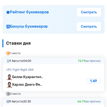
Рейтинг букмекеров
Смотреть
Бонусы букмекеров
Смотреть
Ставки дня
1 место
9 Августа
04:00
72.7%
за прогноз
UFC Fight Night 284
Билли Куарантил..
1.49
Карлос Диего Фе..
2 место
9 Августа
20:30
66.7%
за прогноз