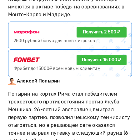
имеются в активе победы на соревнованиях в
Монте-Карло и Мадриде.
Получить 2 500 ₽
2500 рублей бонус для новых игроков
Получить 15 000 ₽
Фрибет до 15000₽ всем новым клиентам
Алексей Попырин
Попырин на кортах Рима стал победителем
трехсетового противостояния против Якуба
Меншика. 26-летний австралиец выиграл
первую партию, позволил чешскому теннисисту
отыграться, но в решающем сете оказался
точнее и вырвал путевку в следующий раунд (6-