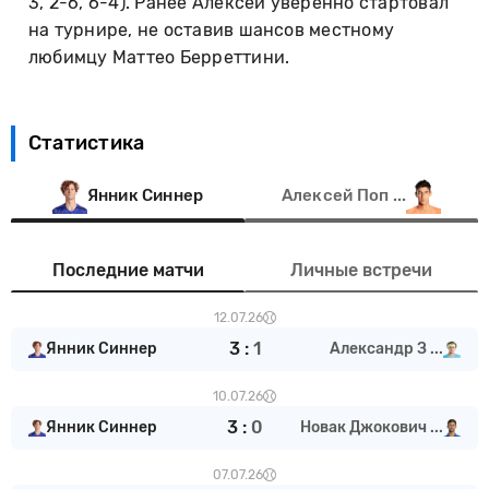
3, 2-6, 6-4). Ранее Алексей уверенно стартовал
на турнире, не оставив шансов местному
любимцу Маттео Берреттини.
Статистика
Янник Синнер
Алексей Поп ...
Последние матчи
Личные встречи
12.07.26
3
:
1
Янник Синнер
Александр З ...
10.07.26
3
:
0
Янник Синнер
Новак Джокович ...
07.07.26