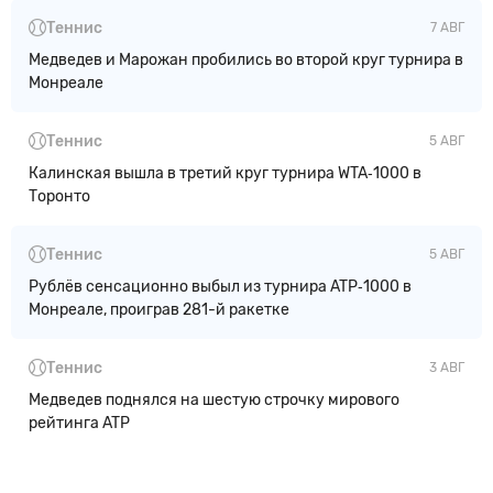
Теннис
7 АВГ
Медведев и Марожан пробились во второй круг турнира в
Монреале
Теннис
5 АВГ
Калинская вышла в третий круг турнира WTA‑1000 в
Торонто
Теннис
5 АВГ
Рублёв сенсационно выбыл из турнира ATP‑1000 в
Монреале, проиграв 281-й ракетке
Теннис
3 АВГ
Медведев поднялся на шестую строчку мирового
рейтинга ATP