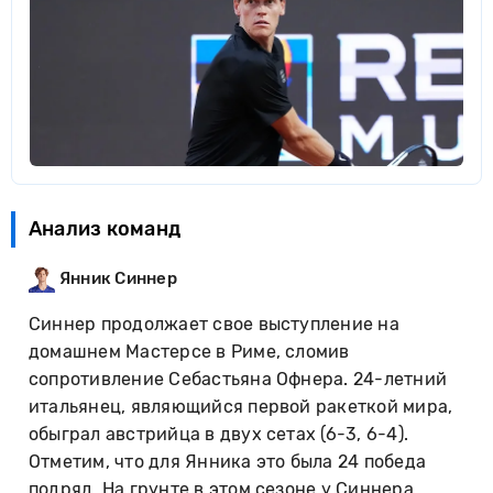
Анализ команд
Янник Синнер
Синнер продолжает свое выступление на
домашнем Мастерсе в Риме, сломив
сопротивление Себастьяна Офнера. 24-летний
итальянец, являющийся первой ракеткой мира,
обыграл австрийца в двух сетах (6-3, 6-4).
Отметим, что для Янника это была 24 победа
подряд. На грунте в этом сезоне у Синнера