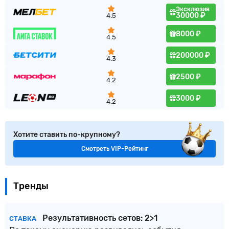
Эксклюзив
30000 ₽
4.5
8000 ₽
4.5
200000 ₽
4.3
2500 ₽
4.2
3000 ₽
4.2
Хотите ставить по-крупному?
Смотреть VIP-Рейтинг
Тренды
Результативность сетов: 2>1
СТАВКА