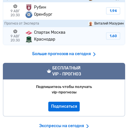
Рубин
1.94
9 АВГ
Оренбург
20:30
Прогноз от Эксперта
Виталий Мазурин
Спартак Москва
1.60
9 АВГ
Краснодар
20:30
Больше прогнозов на сегодня
VIP прогноз
БЕСПЛАТНЫЙ
VIP - ПРОГНОЗ
Подпишитесь чтобы получать
vip-прогнозы
Подписаться
Экспрессы на сегодня