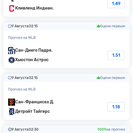
1.49
Кливленд Индиан.
9 Августа
02:15
Оцени первым
Прогноз на MLB
Сан-Диего Падре.
1.51
Хьюстон Астрос
9 Августа
02:15
Оцени первым
Прогноз на MLB
Сан-Франциско Д.
1.18
Детройт Тайгерс
9 Августа
02:30
100%
за прогноз