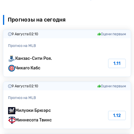
Прогнозы на сегодня
9 Августа
02:10
Оцени первым
Прогноз на MLB
Канзас-Сити Poя.
1.11
Чикаго Кабс
9 Августа
02:10
Оцени первым
Прогноз на MLB
Милуоки Бpюэpc
1.12
Миннесота Твинс