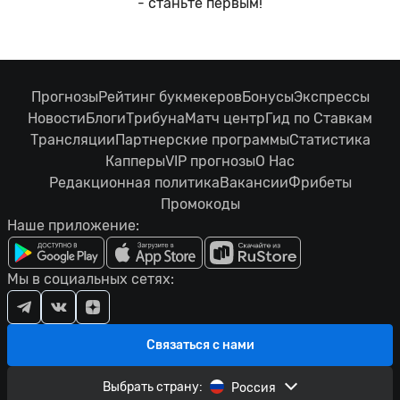
- станьте первым!
Прогнозы
Рейтинг букмекеров
Бонусы
Экспрессы
Новости
Блоги
Трибуна
Матч центр
Гид по Ставкам
Трансляции
Партнерские программы
Статистика
Капперы
VIP прогнозы
О Нас
Редакционная политика
Вакансии
Фрибеты
Промокоды
Наше приложение:
Мы в социальных сетях:
Связаться с нами
Выбрать страну:
Россия