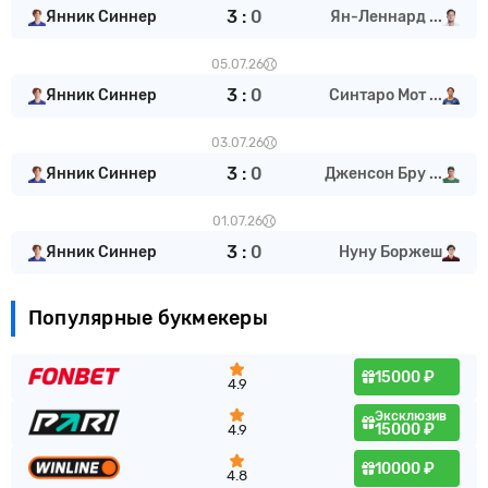
3
:
0
Янник Синнер
Ян-Леннард ...
05.07.26
3
:
0
Янник Синнер
Синтаро Мот ...
03.07.26
3
:
0
Янник Синнер
Дженсон Бру ...
01.07.26
3
:
0
Янник Синнер
Нуну Боржеш
Популярные букмекеры
15000 ₽
4.9
Эксклюзив
15000 ₽
4.9
10000 ₽
4.8