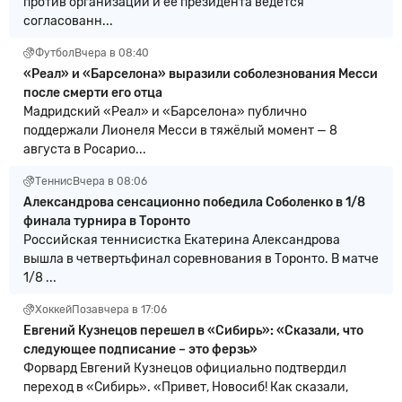
против организации и её президента ведётся
согласованн...
Футбол
Вчера в 08:40
«Реал» и «Барселона» выразили соболезнования Месси
после смерти его отца
Мадридский «Реал» и «Барселона» публично
поддержали Лионеля Месси в тяжёлый момент — 8
августа в Росарио...
Теннис
Вчера в 08:06
Александрова сенсационно победила Соболенко в 1/8
финала турнира в Торонто
Российская теннисистка Екатерина Александрова
вышла в четвертьфинал соревнования в Торонто. В матче
1/8 ...
Хоккей
Позавчера в 17:06
Евгений Кузнецов перешел в «Сибирь»: «Сказали, что
следующее подписание – это ферзь»
Форвард Евгений Кузнецов официально подтвердил
переход в «Сибирь». «Привет, Новосиб! Как сказали,