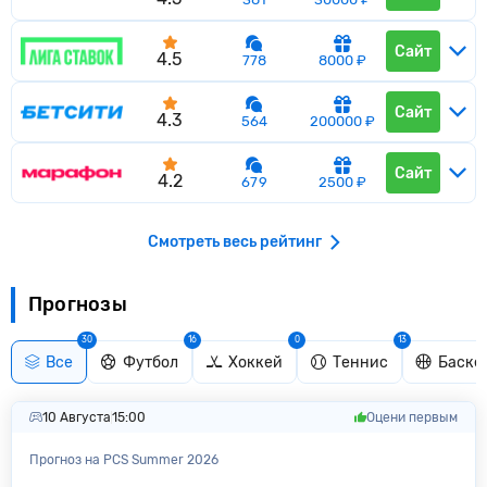
Сайт
4.5
778
8000 ₽
Сайт
4.3
564
200000 ₽
Сайт
4.2
679
2500 ₽
Смотреть весь рейтинг
Прогнозы
30
16
0
13
Все
Футбол
Хоккей
Теннис
Баске
10 Августа
15:00
Оцени первым
Прогноз на PCS Summer 2026