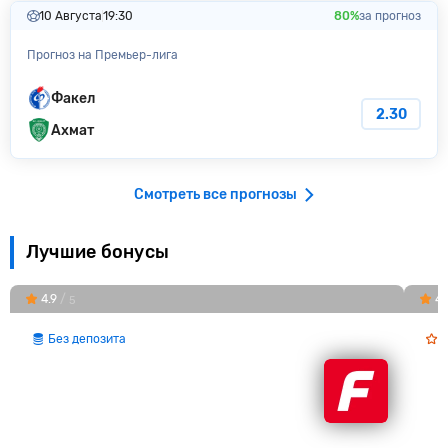
10 Августа
19:30
80%
за прогноз
Прогноз на Премьер-лига
Факел
2.30
Ахмат
Смотреть все прогнозы
Лучшие бонусы
4.9
/
4.
5
Без депозита
Э
Фрибеты
Фри
15 000 ₽
15
Фрибет до 15000₽ всем новым клиентам
Фриб
Активировать промокод
Акт