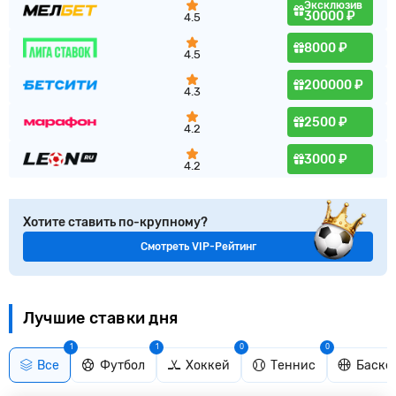
Эксклюзив
30000 ₽
4.5
8000 ₽
4.5
200000 ₽
4.3
2500 ₽
4.2
3000 ₽
4.2
Хотите ставить по-крупному?
Смотреть VIP-Рейтинг
Лучшие ставки дня
1
1
0
0
Все
Футбол
Хоккей
Теннис
Баске