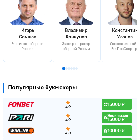
Игорь
Владимир
Константин
Семшов
Крикунов
Уланов
Экс-игрок сборной
Эксперт, тренер
Основатель сайта
России
сборной России
ВсеПроСпорт.ру
Популярные букмекеры
15000 ₽
4.9
Эксклюзив
15000 ₽
4.9
10000 ₽
4.8