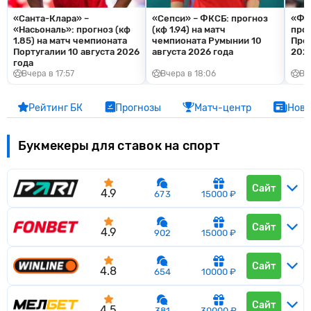
«Санта-Клара» –
«Сепси» – ФКСБ: прогноз
«Фак
«Насьональ»: прогноз (кф
(кф 1.94) на матч
прог
1.85) на матч чемпионата
чемпионата Румынии 10
Прем
Португалии 10 августа 2026
августа 2026 года
2026
года
Вчера в 17:57
Вчера в 18:06
Вч
Рейтинг БК
Прогнозы
Матч-центр
Ново
Букмекеры для ставок на спорт
Сайт
4.9
673
15000 ₽
Сайт
4.9
902
15000 ₽
Сайт
4.8
654
10000 ₽
Сайт
4.5
381
30000 ₽