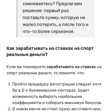
сомневаетесь? Предлагаем
решение: первый раз
поставьте сумму, которую не
жалко потерять, а после того и
что-то более серьезное.
Как зарабатывать на ставках на спорт
реальные деньги?
Если вы планируете
зарабатывать на ставках
на
спорт реальные деньги, то помните, что:
Пройти процедуру регистрации следует хотя
бы в 2-х букмекерских конторах. Будет
возможность выбирать наибольшие
коэффициенты и собирать максимум бонусов.
В новом месте не стоит сразу же ставить все,