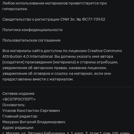
Любое использование материалов приветствуется при
гиперссылке.
Свидетельство о регистрации СМИ Эл. № ФС77-73932
Политика конфиденциальности
Пользовательское соглашение
Все материалы сайта доступны по лицензии
Creative Commons
Attribution 4.0 International
. Вы должны указать имя автора
(создателя) произведения (материала) и стороны атрибуции,
уведомление об авторских правах, название лицензии,
уведомление об оговорке и ссылку на материал, если они
предоставлены вместе с материалом.
Сетевое издание
«ВСЕПРОСПОРТ»
Основатель:
Уланов Константин Сергеевич
Главный редактор:
Мазурин Виталий Владимирович
Адрес редакции:
г. Москва, ул. Лётчика Бабушкина, д. 1, корп. 3, этаж 1, пом. VIII, комн.