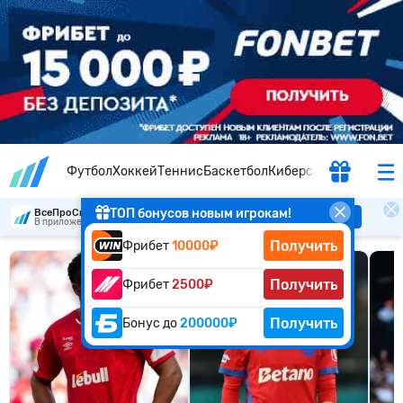
Футбол
Хоккей
Теннис
Баскетбол
Киберспорт
ТОП бонусов новым игрокам!
ВсеПроСпорт
Скачать
В приложении удобнее
Получить
Фрибет
10000₽
Получить
Фрибет
2500₽
Получить
Бонус до
200000₽